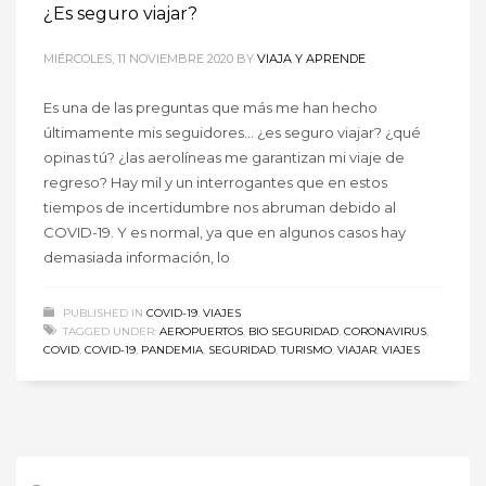
¿Es seguro viajar?
MIÉRCOLES, 11 NOVIEMBRE 2020
BY
VIAJA Y APRENDE
Es una de las preguntas que más me han hecho
últimamente mis seguidores… ¿es seguro viajar? ¿qué
opinas tú? ¿las aerolíneas me garantizan mi viaje de
regreso? Hay mil y un interrogantes que en estos
tiempos de incertidumbre nos abruman debido al
COVID-19. Y es normal, ya que en algunos casos hay
demasiada información, lo
PUBLISHED IN
COVID-19
,
VIAJES
TAGGED UNDER:
AEROPUERTOS
,
BIO SEGURIDAD
,
CORONAVIRUS
,
COVID
,
COVID-19
,
PANDEMIA
,
SEGURIDAD
,
TURISMO
,
VIAJAR
,
VIAJES