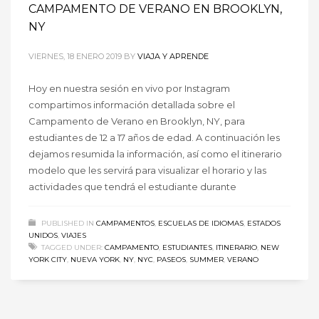
CAMPAMENTO DE VERANO EN BROOKLYN,
NY
VIERNES, 18 ENERO 2019
BY
VIAJA Y APRENDE
Hoy en nuestra sesión en vivo por Instagram
compartimos información detallada sobre el
Campamento de Verano en Brooklyn, NY, para
estudiantes de 12 a 17 años de edad. A continuación les
dejamos resumida la información, así como el itinerario
modelo que les servirá para visualizar el horario y las
actividades que tendrá el estudiante durante
PUBLISHED IN
CAMPAMENTOS
,
ESCUELAS DE IDIOMAS
,
ESTADOS
UNIDOS
,
VIAJES
TAGGED UNDER:
CAMPAMENTO
,
ESTUDIANTES
,
ITINERARIO
,
NEW
YORK CITY
,
NUEVA YORK
,
NY
,
NYC
,
PASEOS
,
SUMMER
,
VERANO