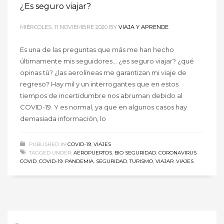
¿Es seguro viajar?
MIÉRCOLES, 11 NOVIEMBRE 2020
BY
VIAJA Y APRENDE
Es una de las preguntas que más me han hecho
últimamente mis seguidores… ¿es seguro viajar? ¿qué
opinas tú? ¿las aerolíneas me garantizan mi viaje de
regreso? Hay mil y un interrogantes que en estos
tiempos de incertidumbre nos abruman debido al
COVID-19. Y es normal, ya que en algunos casos hay
demasiada información, lo
PUBLISHED IN
COVID-19
,
VIAJES
TAGGED UNDER:
AEROPUERTOS
,
BIO SEGURIDAD
,
CORONAVIRUS
,
COVID
,
COVID-19
,
PANDEMIA
,
SEGURIDAD
,
TURISMO
,
VIAJAR
,
VIAJES