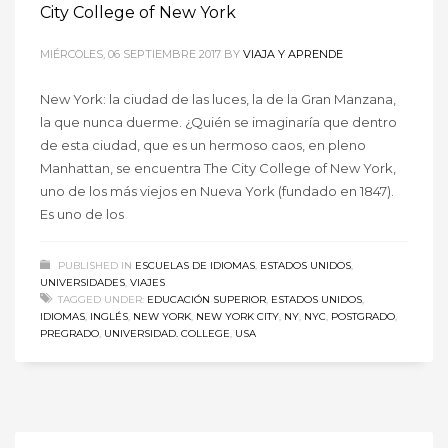
City College of New York
MIÉRCOLES, 06 SEPTIEMBRE 2017
BY
VIAJA Y APRENDE
New York: la ciudad de las luces, la de la Gran Manzana,
la que nunca duerme. ¿Quién se imaginaría que dentro
de esta ciudad, que es un hermoso caos, en pleno
Manhattan, se encuentra The City College of New York,
uno de los más viejos en Nueva York (fundado en 1847).
Es uno de los
PUBLISHED IN
ESCUELAS DE IDIOMAS
,
ESTADOS UNIDOS
,
UNIVERSIDADES
,
VIAJES
TAGGED UNDER:
EDUCACIÓN SUPERIOR
,
ESTADOS UNIDOS
,
IDIOMAS
,
INGLÉS
,
NEW YORK
,
NEW YORK CITY
,
NY
,
NYC
,
POSTGRADO
,
PREGRADO
,
UNIVERSIDAD. COLLEGE
,
USA