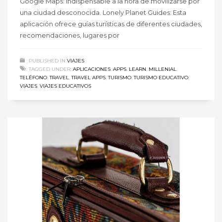
Google Maps: indispensable a la hora de movilizarse por
una ciudad desconocida. Lonely Planet Guides: Esta
aplicación ofrece guías turísticas de diferentes ciudades,
recomendaciones, lugares por
PUBLISHED IN
VIAJES
TAGGED UNDER:
APLICACIONES
,
APPS
,
LEARN
,
MILLENIAL
,
TELÉFONO
,
TRAVEL
,
TRAVEL APPS
,
TURISMO
,
TURISMO EDUCATIVO
,
VIAJES
,
VIAJES EDUCATIVOS