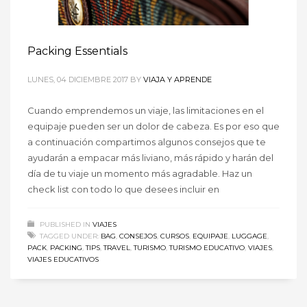
Packing Essentials
LUNES, 04 DICIEMBRE 2017
BY
VIAJA Y APRENDE
Cuando emprendemos un viaje, las limitaciones en el
equipaje pueden ser un dolor de cabeza. Es por eso que
a continuación compartimos algunos consejos que te
ayudarán a empacar más liviano, más rápido y harán del
día de tu viaje un momento más agradable. Haz un
check list con todo lo que desees incluir en
PUBLISHED IN
VIAJES
TAGGED UNDER:
BAG
,
CONSEJOS
,
CURSOS
,
EQUIPAJE
,
LUGGAGE
,
PACK
,
PACKING
,
TIPS
,
TRAVEL
,
TURISMO
,
TURISMO EDUCATIVO
,
VIAJES
,
VIAJES EDUCATIVOS