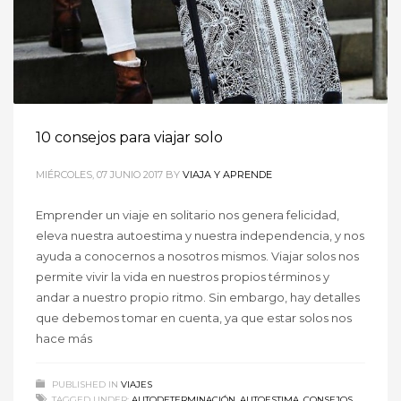
10 consejos para viajar solo
MIÉRCOLES, 07 JUNIO 2017
BY
VIAJA Y APRENDE
Emprender un viaje en solitario nos genera felicidad,
eleva nuestra autoestima y nuestra independencia, y nos
ayuda a conocernos a nosotros mismos. Viajar solos nos
permite vivir la vida en nuestros propios términos y
andar a nuestro propio ritmo. Sin embargo, hay detalles
que debemos tomar en cuenta, ya que estar solos nos
hace más
PUBLISHED IN
VIAJES
TAGGED UNDER:
AUTODETERMINACIÓN
,
AUTOESTIMA
,
CONSEJOS
,