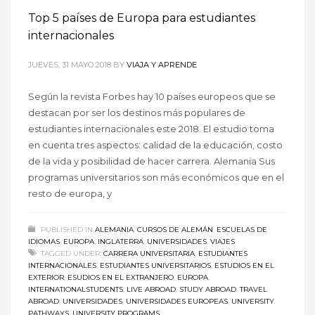
Top 5 países de Europa para estudiantes
internacionales
JUEVES, 31 MAYO 2018
BY
VIAJA Y APRENDE
Según la revista Forbes hay 10 países europeos que se
destacan por ser los destinos más populares de
estudiantes internacionales este 2018. El estudio toma
en cuenta tres aspectos: calidad de la educación, costo
de la vida y posibilidad de hacer carrera. Alemania Sus
programas universitarios son más económicos que en el
resto de europa, y
PUBLISHED IN
ALEMANIA
,
CURSOS DE ALEMÁN
,
ESCUELAS DE
IDIOMAS
,
EUROPA
,
INGLATERRA
,
UNIVERSIDADES
,
VIAJES
TAGGED UNDER:
CARRERA UNIVERSITARIA
,
ESTUDIANTES
INTERNACIONALES
,
ESTUDIANTES UNIVERSITARIOS
,
ESTUDIOS EN EL
EXTERIOR
,
ESUDIOS EN EL EXTRANJERO
,
EUROPA
,
INTERNATIONALSTUDENTS
,
LIVE ABROAD
,
STUDY ABROAD
,
TRAVEL
ABROAD
,
UNIVERSIDADES
,
UNIVERSIDADES EUROPEAS
,
UNIVERSITY
PATHWAYS
,
UNIVERSITY PROGRAMS