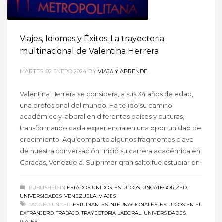
Viajes, Idiomas y Éxitos: La trayectoria
multinacional de Valentina Herrera
MARTES, 02 ENERO 2024
BY
VIAJA Y APRENDE
Valentina Herrera se considera, a sus 34 años de edad,
una profesional del mundo. Ha tejido su camino
académico y laboral en diferentes países y culturas,
transformando cada experiencia en una oportunidad de
crecimiento. Aquícomparto algunos fragmentos clave
de nuestra conversación. Inició su carrera académica en
Caracas, Venezuela. Su primer gran salto fue estudiar en
PUBLISHED IN
ESTADOS UNIDOS
,
ESTUDIOS
,
UNCATEGORIZED
,
UNIVERSIDADES
,
VENEZUELA
,
VIAJES
TAGGED UNDER:
ESTUDIANTES INTERNACIONALES
,
ESTUDIOS EN EL
EXTRANJERO
,
TRABAJO
,
TRAYECTORIA LABORAL
,
UNIVERSIDADES
,
VIAJES